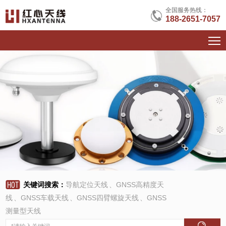
全国服务热线：
188-2651-7057
关键词搜索：
导航定位天线
、
GNSS高精度天
线
、
GNSS车载天线
、
GNSS四臂螺旋天线
、
GNSS
测量型天线