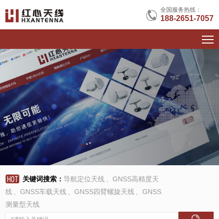
全国服务热线：
188-2651-7057
关键词搜索：
导航定位天线
、
GNSS高精度天
线
、
GNSS车载天线
、
GNSS四臂螺旋天线
、
GNSS
测量型天线